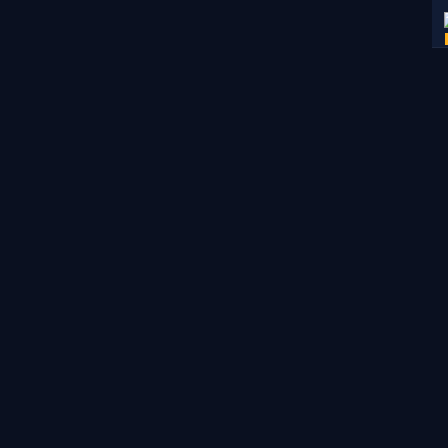
2026世界杯激情开赛，全球球迷共同见证每一场精彩对决。愿你在这个