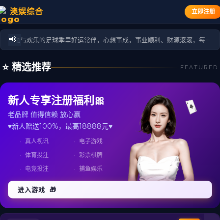
澳娱综合
立即注册
📢
充满热血与欢乐的足球季里好运常伴，心想事成，事业顺利、财源滚滚，每一天
⭐ 精选推荐
FEATURED
新人专享注册福利🎀
老品牌 值得信赖 放心赢
♥️新人赠送100%，最高18888元♥️
·
真人视讯
·
电子游戏
·
体育投注
·
彩票棋牌
·
电竞投注
·
捕鱼娱乐
进入游戏
🎁