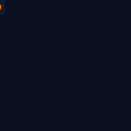
都充满惊喜与收获。🧧
2026世界杯激情开赛，全球球迷共同见证每一场精